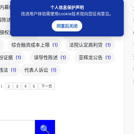
内幕信息追责
(1)
内幕交易如何认定
(1)
个人信息保护声明
改进用户体验需使用cookie技术现向您征询意见。
假陈述追责流程
(1)
中介过错怎么认定
(1)
同意后关闭
侵权责任划分
(1)
先行赔付如何追偿
(1)
)
综合融资成本上限
(1)
法院认定高利贷
(1)
纷证据
(1)
误导性陈述
(1)
亚辉龙公告
(1)
违法
(1)
代表人诉讼
(1)
1
2
3
4
5
下一页
🔍