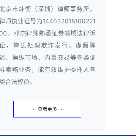
北京市炜衡（深圳）律师事务所，
律师执业证号为144032018100221
00。邓杰律师熟悉证券领域法律诉
讼，擅长处理欺诈发行、虚假陈
述、操纵市场、内幕交易等各类证
券索赔业务，能有效维护委托人各
类合法权益。
· · · 查看更多 · · ·