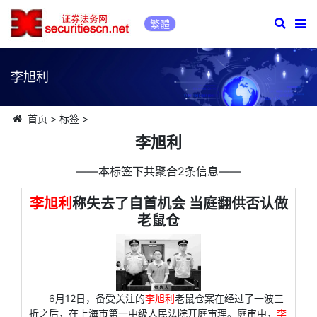
繁體
李旭利
首页
>
标签
>
李旭利
――本标签下共聚合2条信息――
李旭利
称失去了自首机会 当庭翻供否认做
老鼠仓
6月12日，备受关注的
李旭利
老鼠仓案在经过了一波三
折之后，在上海市第一中级人民法院开庭审理。庭审中，
李