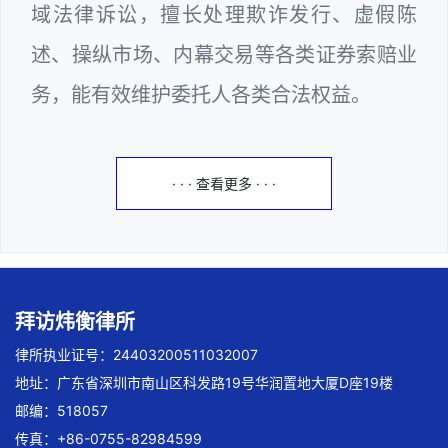
域法律诉讼，擅长处理欺诈发行、虚假陈
述、操纵市场、内幕交易等各类证券索赔业
务，能有效维护委托人各类合法权益。
· · · 查看更多 · · ·
拜访炜衡律所
律所执业证号：24403200511032007
地址：广东省深圳市南山区科发路19号华润置地大厦D座19楼
邮编：518057
传真：+86-0755-82984599