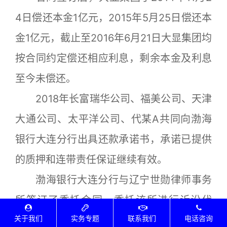
4日偿还本金1亿元，2015年5月25日偿还本
金1亿元，截止至2016年6月21日大显集团均
按合同约定偿还相应利息，剩余本金及利息
至今未偿还。
2018年长富瑞华公司、福美公司、天津
大通公司、太平洋公司、代某A共同向渤海
银行大连分行出具还款承诺书，承诺已提供
的质押和连带责任保证继续有效。
渤海银行大连分行与辽宁世勋律师事务
所签订了委托合同，委托该所进行诉讼代
关于我们
实务专题
联系我们
电话咨询
理，并于2018年10月30日支付了律师代理