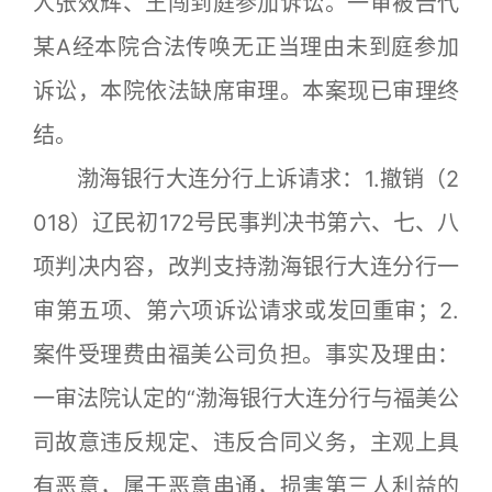
人张效辉、王闯到庭参加诉讼。一审被告代
某A经本院合法传唤无正当理由未到庭参加
诉讼，本院依法缺席审理。本案现已审理终
结。
渤海银行大连分行上诉请求：1.撤销（2
018）辽民初172号民事判决书第六、七、八
项判决内容，改判支持渤海银行大连分行一
审第五项、第六项诉讼请求或发回重审；2.
案件受理费由福美公司负担。事实及理由：
一审法院认定的“渤海银行大连分行与福美公
司故意违反规定、违反合同义务，主观上具
有恶意，属于恶意串通，损害第三人利益的