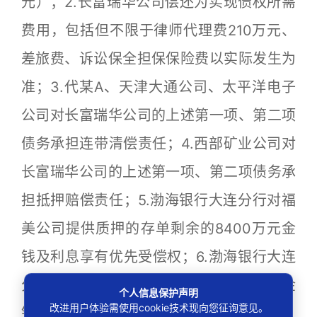
元）；2.长富瑞华公司偿还为实现债权所需
费用，包括但不限于律师代理费210万元、
差旅费、诉讼保全担保保险费以实际发生为
准；3.代某A、天津大通公司、太平洋电子
公司对长富瑞华公司的上述第一项、第二项
债务承担连带清偿责任；4.西部矿业公司对
长富瑞华公司的上述第一项、第二项债务承
担抵押赔偿责任；5.渤海银行大连分行对福
美公司提供质押的存单剩余的8400万元金
钱及利息享有优先受偿权；6.渤海银行大连
分行对福美公司提供的保证金质押账户内金
个人信息保护声明
改进用户体验需使用cookie技术现向您征询意见。
钱享有优先受偿权。