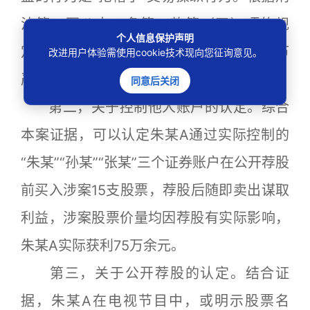
法第一百八十二条第一款第（四）项的规
个人信息保护声明
定，属于“以其他方法操纵”证券市场，情节
改进用户体验需使用cookie技术现向您征询意见。
严重的，构成操纵证券市场罪。
同意后关闭
第二，关于控制他人账户的认定。综合
本案证据，可以认定朱某A通过实际控制的
“朱某”“孙某”“张某”三个证券账户在公开荐股
前买入涉案15支股票，荐股后随即卖出谋取
利益，涉案股票价量均因荐股有实际影响，
朱某A实际获利75万余元。
第三，关于公开荐股的认定。结合证
据，朱某A在电视节目中，或明示股票名