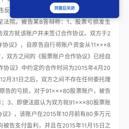
同意后关闭
违反了协议的约定，应当承担全部的民事责
至法院。被告某B答辩称：1、股票亏损发生
被告双方就该账户并未签订合作协议。双方于2
作协议》，自原告自行将账户资金从11×××8
户时，双方之间的《股票账户合作协议》已经自
协议》中约定的合作时间为2015年4月20
15年12月31日之后，双方之间不存在任何委托理
告的亏损，对于91×××80股票账户，被告
3、即便法庭认为双方就91×××80股票账
》，该账户在2015年10月前有80多万元
告支付盈利，并且在2015年11月15日之