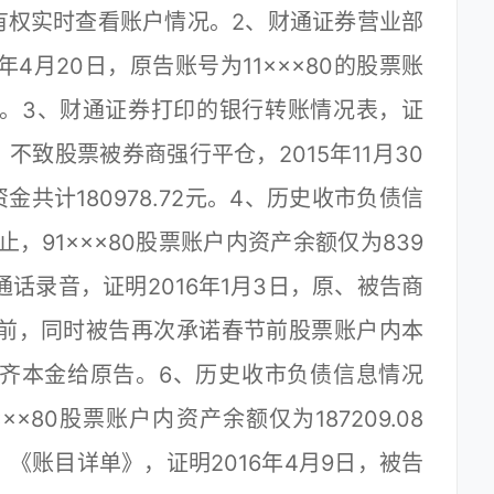
有权实时查看账户情况。2、财通证券营业部
4月20日，原告账号为11×××80的股票账
76元。3、财通证券打印的银行转账情况表，证
致股票被券商强行平仓，2015年11月30
资金共计180978.72元。4、历史收市负债信
日止，91×××80股票账户内资产余额仅为839
晚上通话录音，证明2016年1月3日，原、被告商
节前，同时被告再次承诺春节前股票账户内本
告补齐本金给原告。6、历史收市负债信息情况
××80股票账户内资产余额仅为187209.08
。7、《账目详单》，证明2016年4月9日，被告