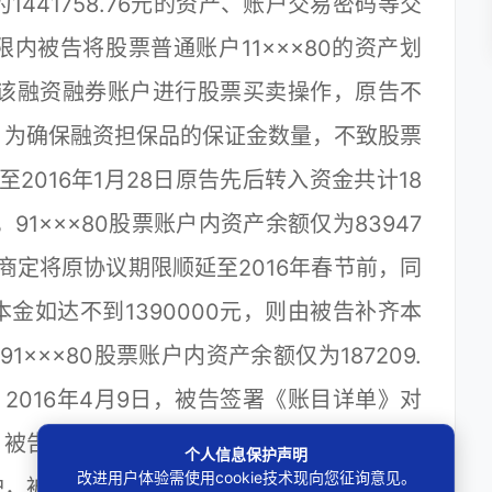
为1441758.76元的资产、账户交易密码等交
内被告将股票普通账户11×××80的资产划
利用该融资融券账户进行股票买卖操作，原告不
，为确保融资担保品的保证金数量，不致股票
日至2016年1月28日原告先后转入资金共计18
日止，91×××80股票账户内资产余额仅为83947
被告商定将原协议期限顺延至2016年春节前，同
金如达不到1390000元，则由被告补齐本
1×××80股票账户内资产余额仅为187209.
8元。2016年4月9日，被告签署《账目详单》对
、被告签订的《股票账户合作协议》不违反法
个人信息保护声明
改进用户体验需使用cookie技术现向您征询意见。
护，被告未履行协议约定的义务和责任是导致