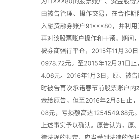
为11×××80的股票账户、资金股份
由被告管理、操作交易，在合作期限
入融资融券账户91×××80，并
再对该股票账户操作和干预。期间
被券商强行平仓，2015年11月30
0978.72元。至2015年12月31
4.06元。2016年1月3日，原、
时被告再次承诺春节前股票账户内本
金给原告。但至2016年2月5日止，9
08元，亏损额高达1254549.6
上述事实予以确认。原告认为，原
律法规的规定，应当受到法律的保