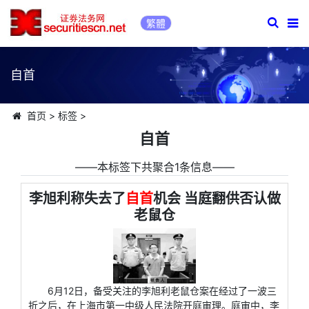
繁體
自首
首页
>
标签
>
自首
――本标签下共聚合1条信息――
李旭利称失去了
自首
机会 当庭翻供否认做
老鼠仓
6月12日，备受关注的李旭利老鼠仓案在经过了一波三
折之后，在上海市第一中级人民法院开庭审理。庭审中，李