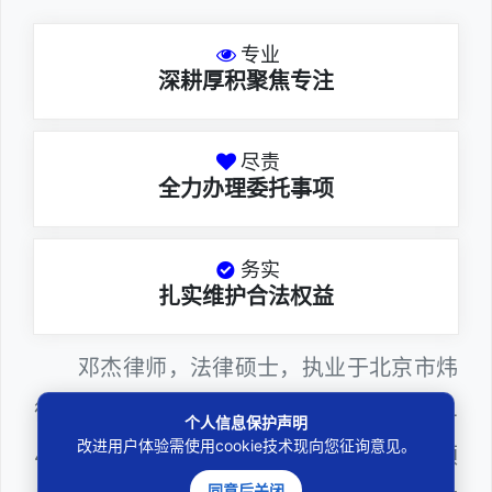
专业
深耕厚积聚焦专注
尽责
全力办理委托事项
务实
扎实维护合法权益
邓杰律师，法律硕士，执业于北京市炜
衡（深圳）律师事务所，律师执业证号为14
个人信息保护声明
改进用户体验需使用cookie技术现向您征询意见。
403201810022100。邓杰律师熟悉证券领
同意后关闭