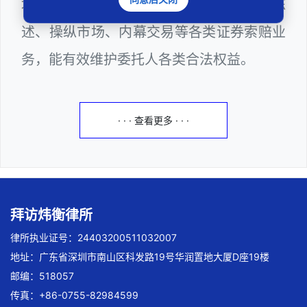
域法律诉讼，擅长处理欺诈发行、虚假陈
述、操纵市场、内幕交易等各类证券索赔业
务，能有效维护委托人各类合法权益。
· · · 查看更多 · · ·
拜访炜衡律所
律所执业证号：24403200511032007
地址：广东省深圳市南山区科发路19号华润置地大厦D座19楼
邮编：518057
传真：+86-0755-82984599