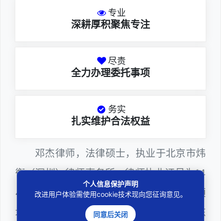
专业
深耕厚积聚焦专注
尽责
全力办理委托事项
务实
扎实维护合法权益
邓杰律师，法律硕士，执业于北京市炜
衡（深圳）律师事务所，律师执业证号为14
个人信息保护声明
403201810022100。邓杰律师熟悉证券领
改进用户体验需使用cookie技术现向您征询意见。
域法律诉讼，擅长处理欺诈发行、虚假陈
同意后关闭