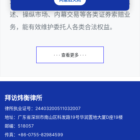
域法律诉讼，擅长处理欺诈发行、虚假陈
述、操纵市场、内幕交易等各类证券索赔业
务，能有效维护委托人各类合法权益。
· · · 查看更多 · · ·
拜访炜衡律所
律所执业证号：24403200511032007
地址：广东省深圳市南山区科发路19号华润置地大厦D座19楼
邮编：518057
传真：+86-0755-82984599