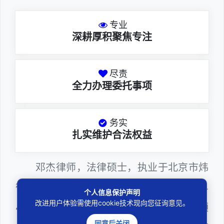
专业
深耕厚积聚焦专注
尽责
全力办理委托事项
务实
扎实维护合法权益
邓杰律师，法律硕士，执业于北京市炜
衡（深圳）律师事务所，律师执业证号为14
个人信息保护声明
改进用户体验需使用cookie技术现向您征询意见。
403201810022100。邓杰律师熟悉证券领
同意后关闭