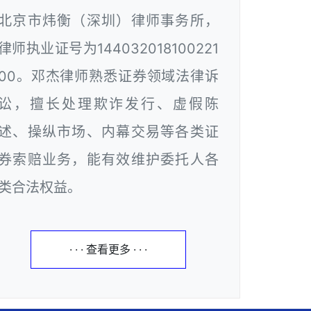
北京市炜衡（深圳）律师事务所，
律师执业证号为144032018100221
00。邓杰律师熟悉证券领域法律诉
讼，擅长处理欺诈发行、虚假陈
述、操纵市场、内幕交易等各类证
券索赔业务，能有效维护委托人各
类合法权益。
· · · 查看更多 · · ·