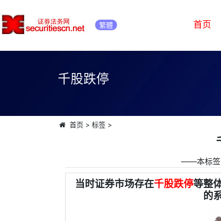
首页
繁體
千股跌停
首页
>
标签
>
――本标签
当时证券市场存在
千股跌停
等整
的