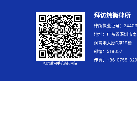
拜访炜衡律所
律所执业证号：244032
地址：广东省深圳市南
润置地大厦D座19楼
邮编：518057
传真：+86-0755-829
扫码后用手机访问网站