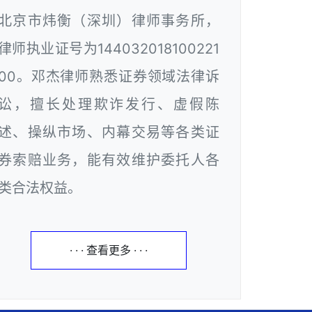
北京市炜衡（深圳）律师事务所，
律师执业证号为144032018100221
00。邓杰律师熟悉证券领域法律诉
讼，擅长处理欺诈发行、虚假陈
述、操纵市场、内幕交易等各类证
券索赔业务，能有效维护委托人各
类合法权益。
· · · 查看更多 · · ·