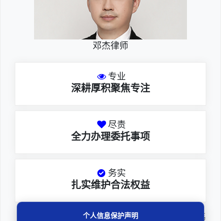
邓杰律师
专业
深耕厚积聚焦专注
尽责
全力办理委托事项
务实
扎实维护合法权益
个人信息保护声明
邓杰律师，法律硕士，执业于北京市炜