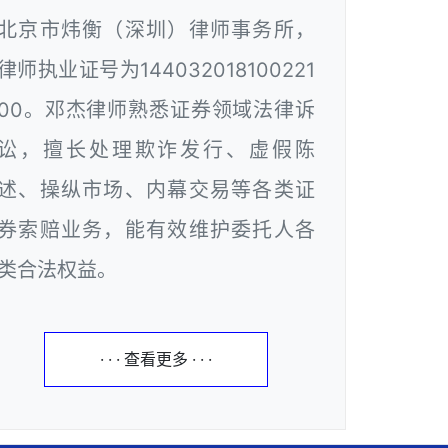
北京市炜衡（深圳）律师事务所，
律师执业证号为144032018100221
00。邓杰律师熟悉证券领域法律诉
讼，擅长处理欺诈发行、虚假陈
述、操纵市场、内幕交易等各类证
券索赔业务，能有效维护委托人各
类合法权益。
· · · 查看更多 · · ·