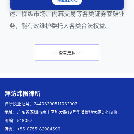
域法律诉讼，擅长处理欺诈发行、虚假陈
述、操纵市场、内幕交易等各类证券索赔业
务，能有效维护委托人各类合法权益。
· · · 查看更多 · · ·
拜访炜衡律所
律所执业证号：24403200511032007
地址：广东省深圳市南山区科发路19号华润置地大厦D座19楼
邮编：518057
传真：+86-0755-82984599