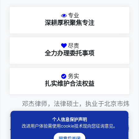
专业
深耕厚积聚焦专注
尽责
全力办理委托事项
务实
扎实维护合法权益
邓杰律师，法律硕士，执业于北京市炜
衡（深圳）律师事务所，律师执业证号为14
个人信息保护声明
改进用户体验需使用cookie技术现向您征询意见。
403201810022100。邓杰律师熟悉证券领
同意后关闭