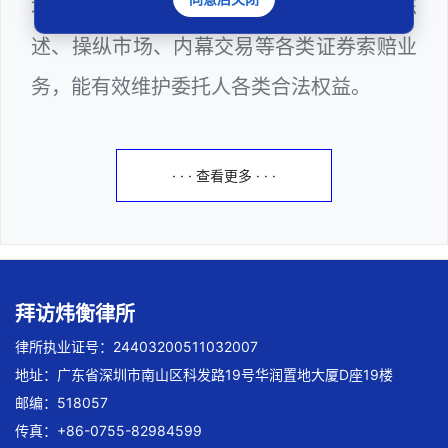
域法律诉讼，擅长处理欺诈发行、虚假陈
述、操纵市场、内幕交易等各类证券索赔业
务，能有效维护委托人各类合法权益。
· · · 查看更多 · · ·
拜访炜衡律所
律所执业证号：24403200511032007
地址：广东省深圳市南山区科发路19号华润置地大厦D座19楼
邮编：518057
传真：+86-0755-82984599