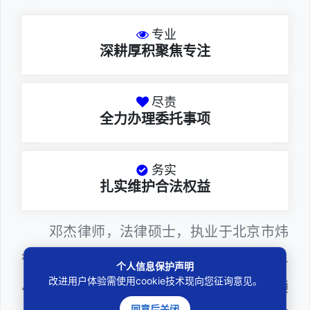
专业
深耕厚积聚焦专注
尽责
全力办理委托事项
务实
扎实维护合法权益
邓杰律师，法律硕士，执业于北京市炜
衡（深圳）律师事务所，律师执业证号为14
个人信息保护声明
改进用户体验需使用cookie技术现向您征询意见。
403201810022100。邓杰律师熟悉证券领
同意后关闭