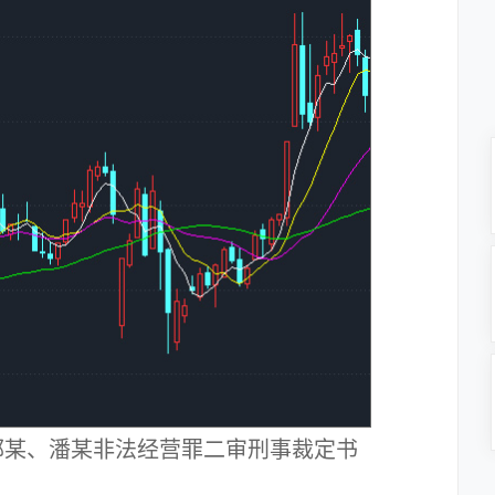
郭某、潘某非法经营罪二审刑事裁定书