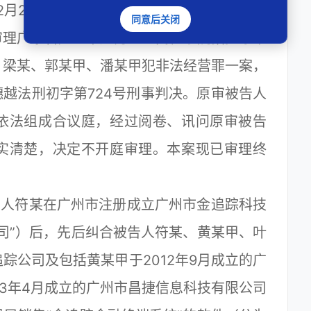
年2月2日被取保候审。
同意后关闭
理广东省广州市越秀区人民检察院指控原审
、梁某、郭某甲、潘某甲犯非法经营罪一案，
4）穗越法刑初字第724号刑事判决。原审被告人
依法组成合议庭，经过阅卷、讯问原审被告
实清楚，决定不开庭审理。本案现已审理终
告人符某在广州市注册成立广州市金追踪科技
司”）后，先后纠合被告人符某、黄某甲、叶
踪公司及包括黄某甲于2012年9月成立的广
13年4月成立的广州市昌捷信息科技有限公司