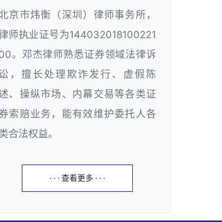
北京市炜衡（深圳）律师事务所，
律师执业证号为144032018100221
00。邓杰律师熟悉证券领域法律诉
讼，擅长处理欺诈发行、虚假陈
述、操纵市场、内幕交易等各类证
券索赔业务，能有效维护委托人各
类合法权益。
· · · 查看更多 · · ·