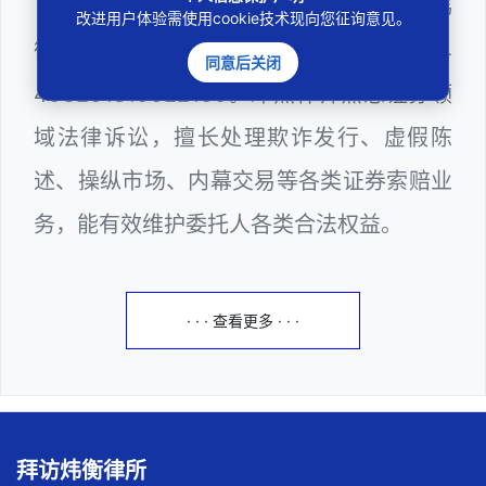
邓杰律师，法律硕士，执业于北京市炜
改进用户体验需使用cookie技术现向您征询意见。
衡（深圳）律师事务所，律师执业证号为14
同意后关闭
403201810022100。邓杰律师熟悉证券领
域法律诉讼，擅长处理欺诈发行、虚假陈
述、操纵市场、内幕交易等各类证券索赔业
务，能有效维护委托人各类合法权益。
· · · 查看更多 · · ·
拜访炜衡律所