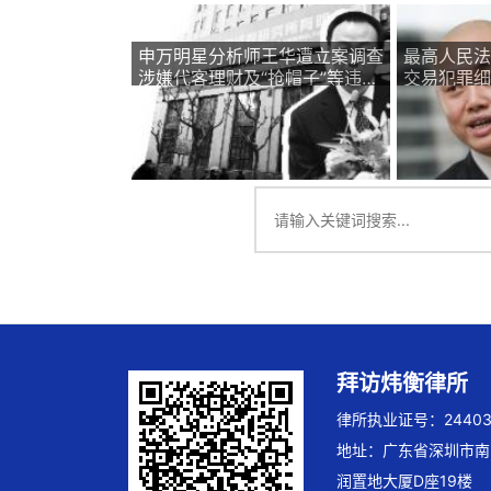
申万明星分析师王华遭立案调查
最高人民法
涉嫌代客理财及“抢帽子”等违规
交易犯罪细
交易
拜访炜衡律所
律所执业证号：244032
地址：广东省深圳市南
润置地大厦D座19楼