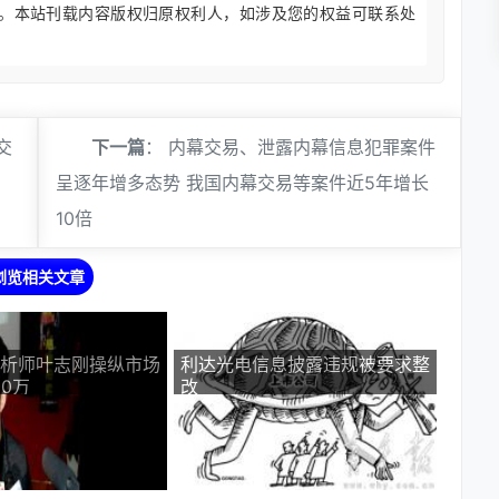
。本站刊载内容版权归原权利人，如涉及您的权益可联系处
交
下一篇
：
内幕交易、泄露内幕信息犯罪案件
呈逐年增多态势 我国内幕交易等案件近5年增长
10倍
浏览相关文章
析师叶志刚操纵市场
利达光电信息披露违规被要求整
00万
改