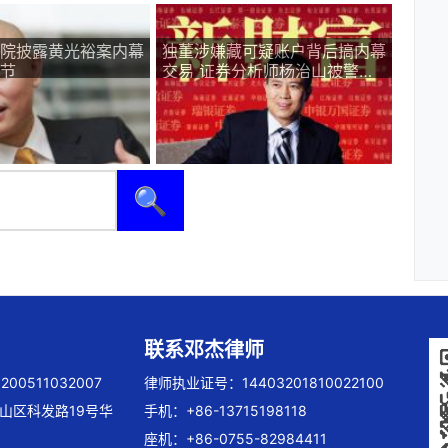
院披露黄光裕案内幕
独董涉嫌藏可疑账户背后搞内幕
节
交易 证券分析师杨治山被警方
刑事拘留
🔍
联系邓杰律师
00511032007
律师执业证号：14403201810022100
山区科发路19号华
手机：+86-13715198118
座机：+86-0755-82984411