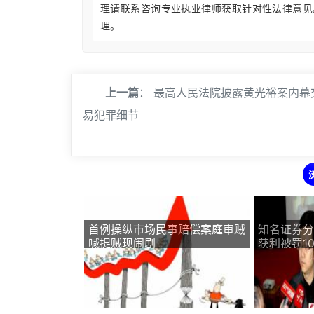
理请联系咨询专业执业律师获取针对性法律意见
理。
上一篇
：
最高人民法院披露黄光裕案内幕
易犯罪细节
首例操纵市场民事赔偿案庭审贼
知名证券分
喊捉贼现闹剧
获利被罚1