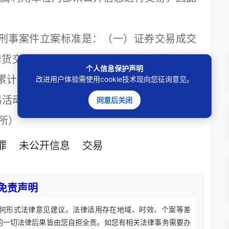
刑事案件立案标准是：（一）证券交易成交
期货交易占用保证金数额累计在30万元以上
个人信息保护声明
累计在15万元以上的；（四）多次利用内幕
改进用户体验需使用cookie技术现向您征询意见。
易活动的；（五）其他情节严重的情形。
同意后关闭
所）
罪
未公开信息
交易
免责声明
何形式法律意见建议。法律适用存在地域、时效、个案等差
的一切法律后果皆由您自担全责。如您有相关法律事务需要办